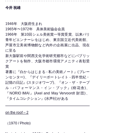
今井 祝雄
1946年　大阪府生まれ
1965年〜1972年　具体美術協会会員
1966年　第10回シェル美術賞一等賞受賞、以来パリ
青年ビエンナーレをはじめ、東京国立近代美術館、
芦屋市立美術博物館など内外の企画展に出品、現在
に至る
新大阪駅前や関西文化学術研究都市などにパブリッ
クアートを制作、大阪市都市環境アメニティ表彰受
賞
著書に『白からはじまる - 私の美術ノート』(ブレー
ンセンター)、『デイリーポートレイト - 四半世紀・
記憶の日記』(スタジオワープ)、『オン・ザ・テーブ
ル - パフォーマンス・イン・ブック』(樹花舎)、
『NORIO IMAI』(Axel and May Vervoordt 財団)、
『タイムコレクション』(水声社)がある
on the roof – 2
（1970 / Photo)