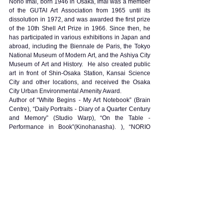
Norio Imai, born 1946 in Osaka, Imai was a member 
of the GUTAI Art Association from 1965 until its 
dissolution in 1972, and was awarded the first prize 
of the 10th Shell Art Prize in 1966. Since then, he 
has participated in various exhibitions in Japan and 
abroad, including the Biennale de Paris, the Tokyo 
National Museum of Modern Art, and the Ashiya City 
Museum of Art and History.  He also created public 
art in front of Shin-Osaka Station, Kansai Science 
City and other locations, and received the Osaka 
City Urban Environmental Amenity Award.
Author of “White Begins - My Art Notebook” (Brain 
Centre), “Daily Portraits - Diary of a Quarter Century 
and Memory” (Studio Warp), “On the Table - 
Performance in Book”(Kinohanasha). ), “NORIO 
IMAI”(Axel and May Vervoordt Foundation),” Time 
Collection” (Suiseisha).
日本 - ヨーロッパ対話型美術展
【会　期】2023年4月8日(土) 〜 6月4日(日) 
【会　場】本館1F / 展示室
【休館日】火・水曜 (祝日は開館)、4/24・27・5/1・
8 
Exhibition