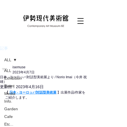
記事
ALL
isemuse
ALL
2023年4月7日
日本 - ヨーロッパ対話型美術展より / Norio Imai（今井 祝
Exhibition
雄）
Event
更新日：
2023年4月16日
【 
日本 - ヨーロッパ対話型美術展
 】出展作品/作家を
Media
ご紹介します。
Info.
Garden
Cafe
Etc...