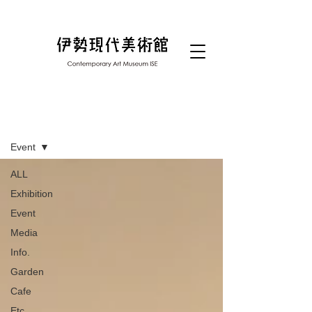
ブログ
Event
ALL
Exhibition
Event
Media
Info.
Garden
Cafe
Etc...