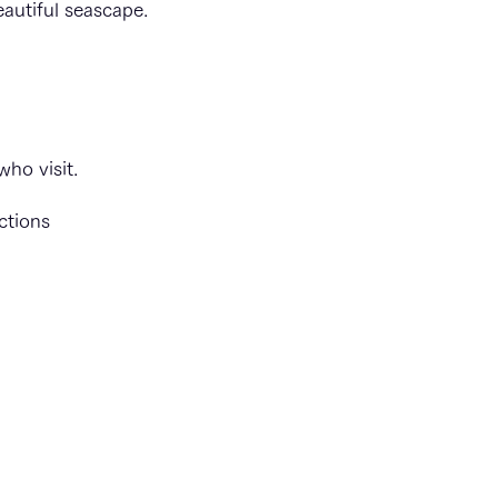
autiful seascape.
who visit.
ctions