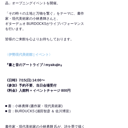
晶」オープニングイベントを開催。
「その時々の土地と万物を繋ぐ」をテーマに、書作
家・現代美術家の小林勇輝さんと、
ギターデュオ BURDOCKSがライブパフォーマンス
を行います。
皆様のご来館を心よりお待ちしております。
《
伊勢現代美術館 | イベント
》
『書と音のアートライブ / myakujin』
《日時》7/15(日) 14:00〜
《参加》予約不要、当日会場受付
《料金》入館料 + イベントチャージ 800円
■ 書：小林勇輝 (書作家・現代美術家)
​■ 音：BURDUCKS (浦田智彦 ＆ 佐川博宣）
書作家・現代美術家の小林勇輝 氏が、詩を墨で描く