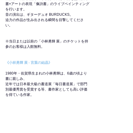
書×アートの表現「像詩書」のライブペインティング
を行います。
音の演出は、ギターデュオ BURDUCKS。
迫力の作品が生み出される瞬間を目撃してくださ
い。
※当日または以前の「小林勇輝 展」のチケットを持
参のお客様は入館無料。
《小林勇輝 展 - 言葉の結晶》
1980年・佐賀県生まれの小林勇輝は、6歳の頃より
書に親しみ、
近年では日本最大級の書道展「毎日書道展」で部門
別最優秀賞を受賞する等、書作家としても高い評価
を得ている作家。
本展では、小林が現代美術家として取り組む作品自
作の詩を墨で描く「像詩書」を展示いたします。
言葉・書・芸術の可能性を探求し、時代を表現する
作品を、是非ご高覧ください。