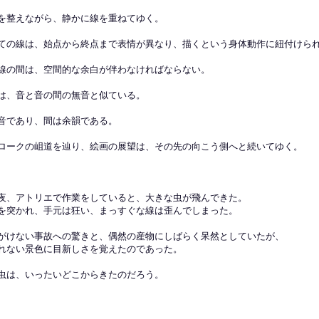
を整えながら、静かに線を重ねてゆく。
ての線は、始点から終点まで表情が異なり、描くという身体動作に紐付けら
線の間は、空間的な余白が伴わなければならない。
は、音と音の間の無音と似ている。
音であり、間は余韻である。
ロークの岨道を辿り、絵画の展望は、その先の向こう側へと続いてゆく。
夜、アトリエで作業をしていると、大きな虫が飛んできた。
を突かれ、手元は狂い、まっすぐな線は歪んでしまった。
がけない事故への驚きと、偶然の産物にしばらく呆然としていたが、
れない景色に目新しさを覚えたのであった。
虫は、いったいどこからきたのだろう。