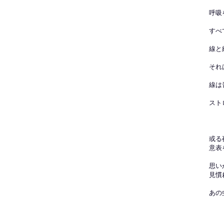
呼吸
すべ
線と
それ
線は
スト
或る
意表
思い
見慣
あの