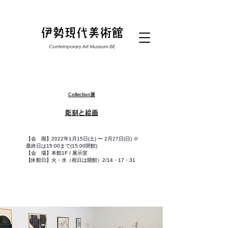
Collection展
​彫刻と絵画
【会 期】
2022年1月15日(土) 〜 2月27日(日) ※
最終日は15:00まで(15:00閉館)
【会 場】本館1F / 展示室
【休館日】
​火・水（祝日は開館）2/14・17・31