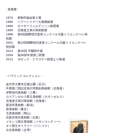
- 受賞暦 -
1974 新制作協会新人賞
1980 ペアーシイテー大賞展銀賞
1986 ローサーフェルテンソン財団賞
1996 北海道立旭川美術館賞
1998 第9回国際現代造形コンクール大阪トリエンナーレ特
別賞
2001 第10回国際現代造形コンクール大阪トリエンナーレ
特別賞
2013 第26回 平櫛田中賞
2009 第36回中原悌二郎賞
2012 ポロック・クラズナー財団より助成
- パブリックコレクション -
金沢市大乗寺丘陵公園（石川）
中原悌二郎記念旭川市彫刻美術館（北海道）
伊勢現代美術館（三重）
ロスアンゼルス郡立美術館（ロサンゼルス）
北海道立旭川美術館（北海道）
新潟市美術館（新潟）
原美術館（東京）
大原美術館（岡山）
広島市現代美術館（広島）
メキシコ国立美術館（メキシコシティー）
タイ国立ギャラリー（バンコク）
台北美術館（台湾）