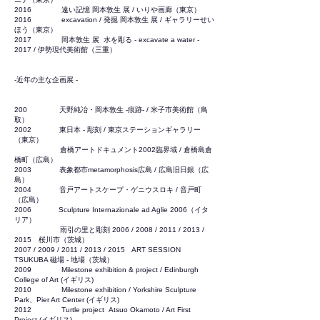
2016 遠い記憶 岡本敦生 展 / いりや画廊（東京）
2016 excavation / 発掘 岡本敦生 展 / ギャラリーせい
ほう（東京）
2017 岡本敦生 展 水を彫る - excavate a water -
2017 / 伊勢現代美術館（三重）
-近年の主な企画展 -
200 天野純冶・岡本敦生 -痕跡- / 米子市美術館（鳥
取）
2002 東日本 - 彫刻 / 東京ステーションギャラリー
（東京）
倉橋アートドキュメント2002臨界域 / 倉橋島倉
橋町（広島）
2003 表象都市metamorphosis広島 / 広島旧日銀（広
島）
2004 音戸アートスケープ・ゲニウスロキ / 音戸町
（広島）
2006 Sculpture Internazionale ad Aglie 2006（イタ
リア）
雨引の里と彫刻 2006 / 2008 / 2011 / 2013 /
2015 桜川市（茨城）
2007 / 2009 / 2011 / 2013 / 2015 ART SESSION
TSUKUBA 磁場 - 地場（茨城）
2009 Milestone exhibition & project / Edinburgh
College of Art (イギリス)
2010 Milestone exhibition / Yorkshire Sculpture
Park、Pier Art Center (イギリス)
2012 Turtle project Atsuo Okamoto / Art First
Project (イギリス)