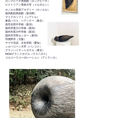
ロングビーチ美術館（ロングビーチ）
ビクトリアン美術大学（メルボルン）
ホノルル美術アカデミー（ホノルル）
胎内彫刻美術館（新潟県）
マイクロソフト（シアトル）
東高ハウス、ペアシテー（東京）
燕市吉田中学校（新潟）
胎内市黒川小学校（新潟）
胎内市黒川中学校（新潟）
胎内市市民センター（新潟）
羽曳野市（大阪）
ヤマサ言語、文化学院（愛知）
シルバコーン大学（バンコク）
グランハイヤットホテル（東京）
MGMグランドホテル（ラスベガス）
コカコーラコーポレーション（アトランタ）