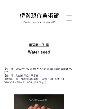
田辺磨由子 展
Water seed
【会 期】2022年4月2日(土) 〜 7月24日(日) ※最終日は15:00
まで
【会 場】彫刻館 宇空 / 展示室
【休館日】​火・水曜(祝日は開館) ・4/26〜28・5/9〜14・
6/20〜24・7/4〜7 ※5/8は15:00まで