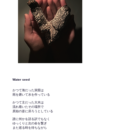
Water seed
かつて海だった洞窟は
雨を磨いて水を作っている
かつて主だった大木は
流れ着いたその場所で
原始の姿に戻ろうとしている
誰に何かを語る訳でもなく
ゆっくりと次の命を繋ぎ
また巡る時を待ちながら