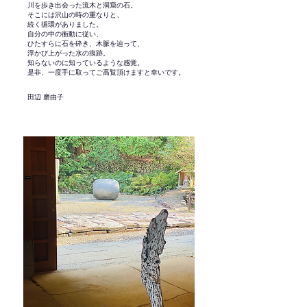
川を歩き出会った流木と洞窟の石。
そこには沢山の時の重なりと、
続く循環がありました。
自分の中の衝動に従い、
ひたすらに石を砕き、木脈を辿って、
浮かび上がった水の痕跡。
知らないのに知っているような感覚。
是非、一度手に取ってご高覧頂けますと幸いです。
田辺 磨由子