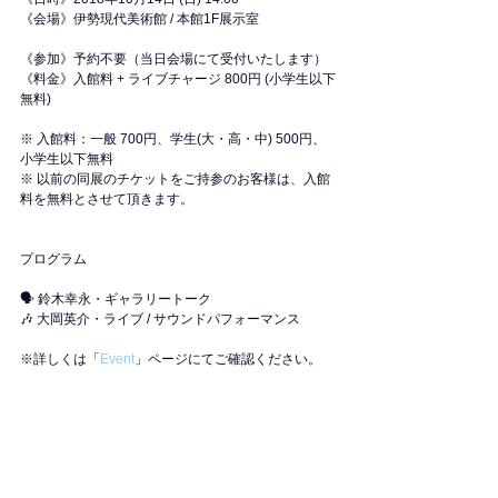
《会場》伊勢現代美術館 / 本館1F展示室
《参加》予約不要（当日会場にて受付いたします）
《料金》入館料 + ライブチャージ 800円 (小学生以下
無料)
※ 入館料：一般 700円、学生(大・高・中) 500円、
小学生以下無料
※ 以前の同展のチケットをご持参のお客様は、入館
料を無料とさせて頂きます。
プログラム
​🗣 鈴木幸永・ギャラリートーク
🎶 大岡英介・ライブ / サウンドパフォーマンス
※詳しくは「
Event
」ページにてご確認ください。
Event
すべて表示