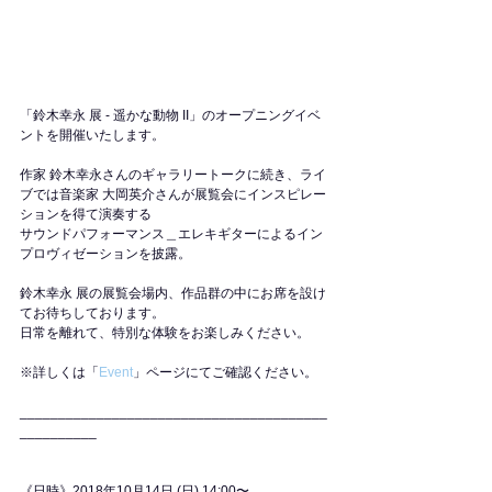
「鈴木幸永 展 - 遥かな動物 II」のオープニングイベ
ントを開催いたします。
作家 鈴木幸永さんのギャラリートークに続き、ライ
ブでは音楽家 大岡英介さんが展覧会にインスピレー
ションを得て演奏する
サウンドパフォーマンス＿エレキギターによるイン
プロヴィゼーションを披露。
鈴木幸永 展の展覧会場内、作品群の中にお席を設け
てお待ちしております。
日常を離れて、特別な体験をお楽しみください。
※詳しくは「
Event
」ページにてご確認ください。
________________________________________
__________​​
《日時》2018年10月14日 (日) 14:00〜