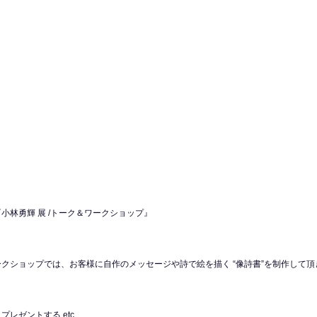
小林勇輝 展 /トーク＆ワークショップ』
クショップでは、お客様に自作のメッセージや詩で絵を描く “像詩書”を制作して頂
レゼントする etc…