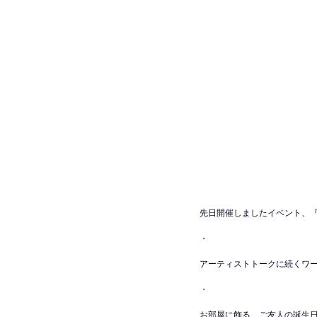
先日開催しましたイベント、『
・
アーティストトークに続くワー
・
お部屋に飾る、ご友人の誕生日プ