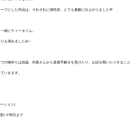
ーフにした作品は、それぞれに個性的、とても素敵に仕上がりました🌹
と一緒にティータイム。
りも弾みました☕️✨
皆での物作りは勿論、作家さんから直接手解きを受けたり、お話を聞いたりすること
していきます。
レーション)
造形) ※明日まで