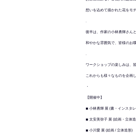
想いを込めて描かれた花をモチ
.
後半は、作家の小林勇輝さん
和やかな雰囲気で、皆様のお喋
.
ワークショップの楽しみは、
これからも様々なものを企画
・
【開催中】
◾︎ 小林勇輝 展 (書・インスタ
◾︎ 太安美弥子 展 (絵画・立体
◾︎ 小川愛 展 (絵画 / 立体造形)