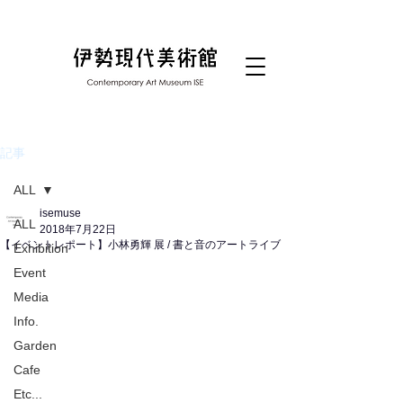
記事
ALL
isemuse
ALL
2018年7月22日
【イベントレポート】小林勇輝 展 / 書と音のアートライブ
Exhibition
Event
Media
Info.
Garden
Cafe
Etc...