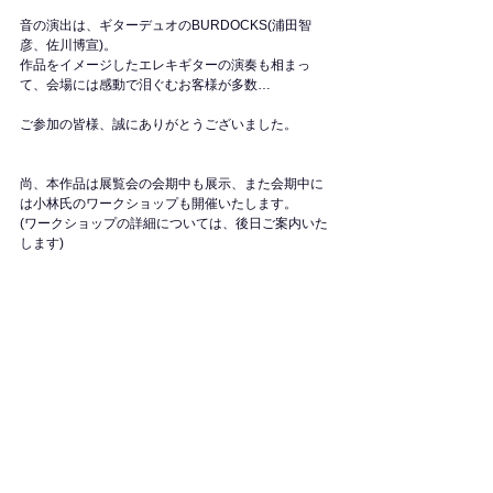
音の演出は、ギターデュオのBURDOCKS(浦田智
彦、佐川博宣)。
作品をイメージしたエレキギターの演奏も相まっ
て、会場には感動で泪ぐむお客様が多数…
ご参加の皆様、誠にありがとうございました。
尚、本作品は展覧会の会期中も展示、また会期中に
は小林氏のワークショップも開催いたします。
(ワークショップの詳細については、後日ご案内いた
します)
皆様のご来館を心よりお待ちしております。
【小林勇輝 展 | 作家在廊 8月】
8/11(土), 12(日), 24(金)
【小林勇輝 展 | ワークショップ】
9/2(日) 14:00〜