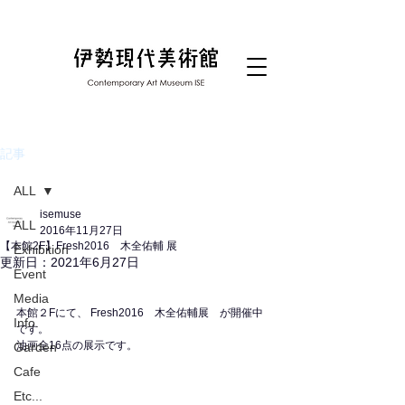
記事
ALL
isemuse
ALL
2016年11月27日
【本館2F】Fresh2016 木全佑輔 展
Exhibition
更新日：
2021年6月27日
Event
Media
本館２Fにて、 Fresh2016　木全佑輔展　が開催中
Info.
です。
油画全16点の展示です。
Garden
Cafe
Etc...