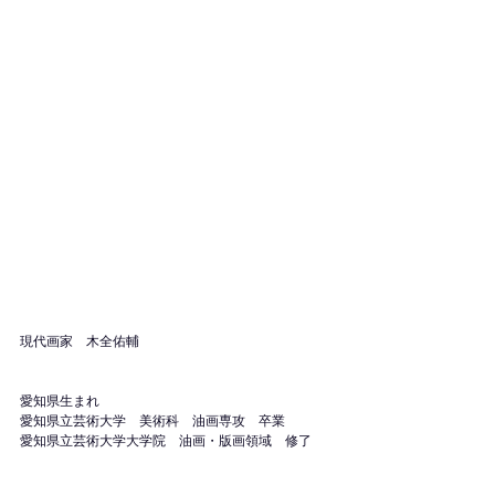
現代画家　木全佑輔
愛知県生まれ
愛知県立芸術大学　美術科　油画専攻　卒業
愛知県立芸術大学大学院　油画・版画領域　修了