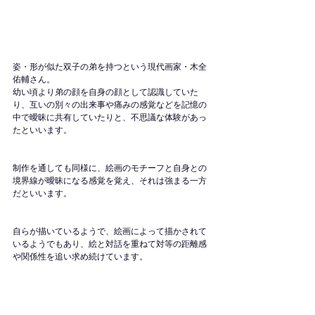
姿・形が似た双子の弟を持つという現代画家・木全
佑輔さん。
幼い頃より弟の顔を自身の顔として認識していた
り、互いの別々の出来事や痛みの感覚などを記憶の
中で曖昧に共有していたりと、不思議な体験があっ
たといいます。
制作を通しても同様に、絵画のモチーフと自身との
境界線が曖昧になる感覚を覚え、それは強まる一方
だといいます。
自らが描いているようで、絵画によって描かされて
いるようでもあり、絵と対話を重ねて対等の距離感
や関係性を追い求め続けています。