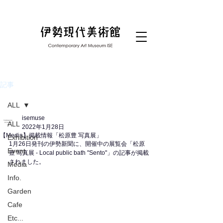
記事
ALL
isemuse
ALL
2022年1月28日
【Media】掲載情報「松原豊 写真展」
Exhibition
1月26日発刊の伊勢新聞に、開催中の展覧会「松原
Event
豊 写真展 - Local public bath "Sento"」の記事が掲載
されました。
Media
Info.
Garden
Cafe
Etc...