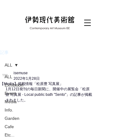
記事
ALL
isemuse
ALL
2022年1月28日
【Media】掲載情報「松原豊 写真展」
Exhibition
1月12日発刊の毎日新聞に、開催中の展覧会「松原
Event
豊 写真展 - Local public bath "Sento"」の記事が掲載
されました。
Media
Info.
Garden
Cafe
Etc...