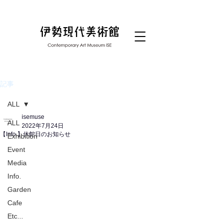
記事
ALL
isemuse
ALL
2022年7月24日
【Info.】休館日のお知らせ
Exhibition
Event
Media
Info.
Garden
Cafe
Etc...