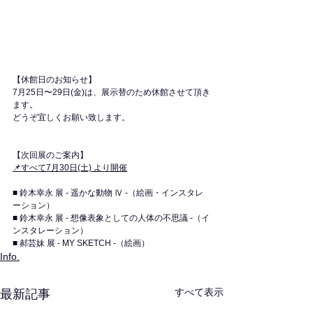
【休館日のお知らせ】
7月25日〜29日(金)は、展示替のため休館させて頂き
ます。
どうぞ宜しくお願い致します。
【次回展のご案内】
📌すべて7月30日(土) より開催
■ 鈴木幸永 展 - 遥かな動物 Ⅳ -（絵画・インスタレ
ーション）
■ 鈴木幸永 展 - 想像表象としての人体の不思議 -（イ
ンスタレーション）
■ 郝芸妹 展 - MY SKETCH -（絵画）
Info.
すべて表示
最新記事