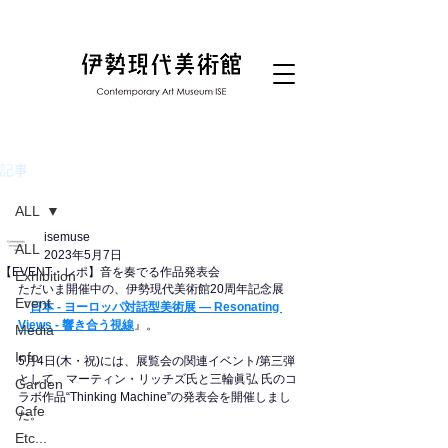
記事
ALL
isemuse
ALL
2023年5月7日
【EVENT・レポ】音を奏でる作品発表会
Exhibition
ただいま開催中の、伊勢現代美術館20周年記念展
Event
『
日本 - ヨーロッパ対話型美術展 — Resonating 
Views - 響き合う視線
』。
Media
Info.
5月4日(木・祝)には、展覧会の関連イベント/第三弾
として、マーティン・リッチズ氏と三輪眞弘 氏のコ
Garden
ラボ作品“Thinking Machine”の発表会を開催しまし
Cafe
た。
Etc...