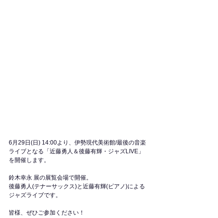
6月29日(日) 14:00より、伊勢現代美術館/最後の音楽
ライブとなる
「近藤勇人＆後藤有輝・ジャズLIVE」
を開催します。
鈴木幸永 展の展覧会場で開催。​​​​
後藤勇人(テナーサックス)と近藤有輝(ピアノ)による
ジャズライブです。
皆様、ぜひご参加ください！