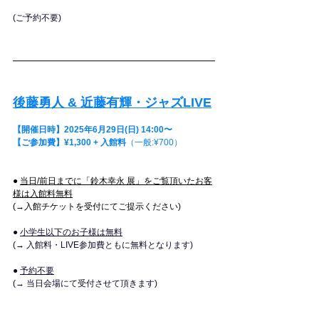
(ご予約不要)​​
後藤勇人 & 近藤有輝・ジャズLIVE
【開催日時】2025年6月29日(日) 14:00〜
【ご参加費】¥1,300 + 入館料
（一般:¥700）
● 
当日/前日までに「鈴木幸永 展」をご覧頂いたお客
様は入館料無料
(→入館チケットを受付にてご提示ください)​​
● 
小学生以下のお子様は無料
(→ 入館料・LIVE参加費ともに無料となります)
● 
予約不要
(→ 当日会場にて受付させて頂きます)