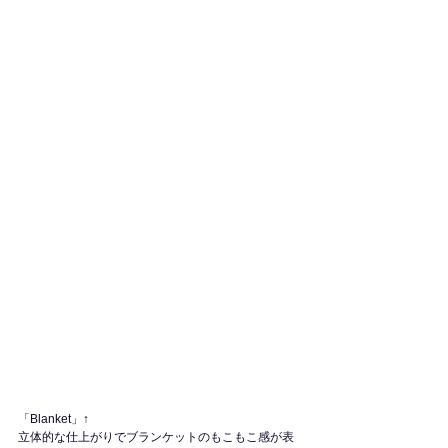
「Blanket」↑
立体的な仕上がりでブランケットのもこもこ感が表