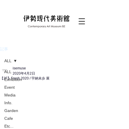
記事
ALL
isemuse
ALL
2020年4月2日
【2F】Fresh 2020 / 宇納未歩 展
Exhibition
Event
Media
Info.
Garden
Cafe
Etc...