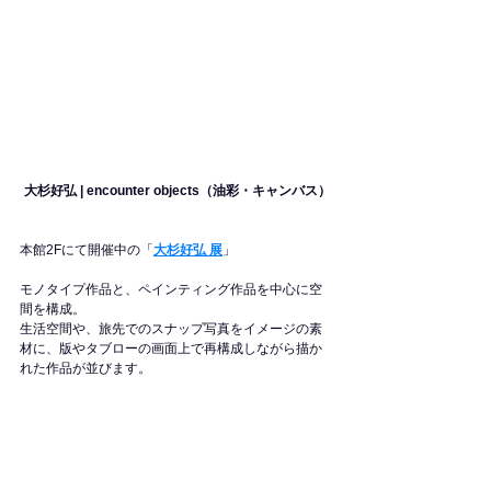
大杉好弘 | encounter objects（油彩・キャンバス）
本館2Fにて開催中の「
大杉好弘 展
」
モノタイプ作品と、ペインティング作品を中心に空
間を構成。
生活空間や、旅先でのスナップ写真をイメージの素
材に、版やタブローの画面上で再構成しながら描か
れた作品が並びます。