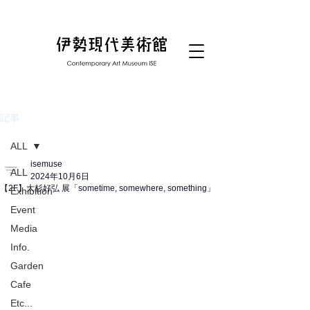
記事
ALL
isemuse
ALL
2024年10月6日
【2F】大杉好弘 展「sometime, somewhere, something」
Exhibition
Event
Media
Info.
Garden
Cafe
Etc...