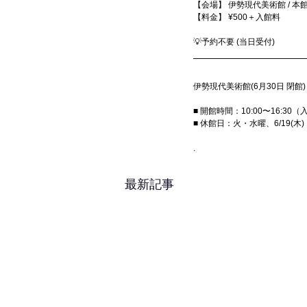
【会場】 伊勢現代美術館 / 本館
【料金】 ¥500＋入館料
💡予約不要 (当日受付)
伊勢現代美術館(6月30日 閉館)
■ 開館時間：10:00〜16:30
■ 休館日：火・水曜、6/19(木)
.
最新記事