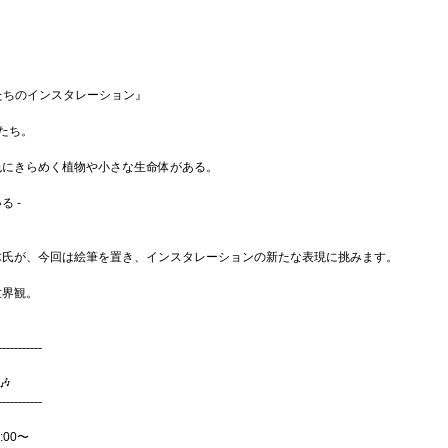
物たちのインスタレーション』
たち。
色にきらめく植物や小さな生命体がある。
 -
木氏が、今回は絵筆を置き、インスタレーションの新たな表現に挑みます。
世界観。
˗˗˗˗˗˗˗˗˗˗˗
 🎶
˗˗˗˗˗˗˗˗˗˗˗
:00〜