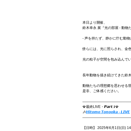
本日より開催、
鈴木幸永 展『光の部屋 - 動
- 声を持たず、静かに佇む動物
傍らには、光に照らされ、金
光の粒子が空間を包み込んでいる
長年動物を描き続けてきた鈴
動物たちの理想郷を思わせる
是非、ご体感ください。
˗˗˗˗˗˗˗˗˗˗˗˗˗˗˗˗˗˗˗˗˗˗˗˗˗˗˗˗˗˗˗˗˗˗˗˗˗˗˗˗˗
💎最終LIVE・𝙋𝙖𝙧𝙩.𝟏💎
🎶
𝙃𝙞𝙩𝙤𝙢𝙤 𝙏𝙤𝙣𝙤𝙤𝙠𝙖 - 𝙇𝙄𝙑𝙀
​˗˗˗˗˗˗˗˗˗˗˗˗˗˗˗˗˗˗˗˗˗˗˗˗˗˗˗˗˗˗˗˗˗˗˗˗˗˗˗˗˗
【日時】 2025年6月1日(日) 14