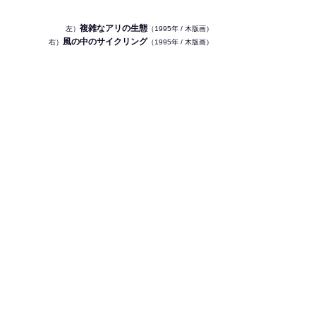
複雑なアリの生態
左）
（1995年 / 木版画）
風の中のサイクリング
右）
（1995年 / 木版画）