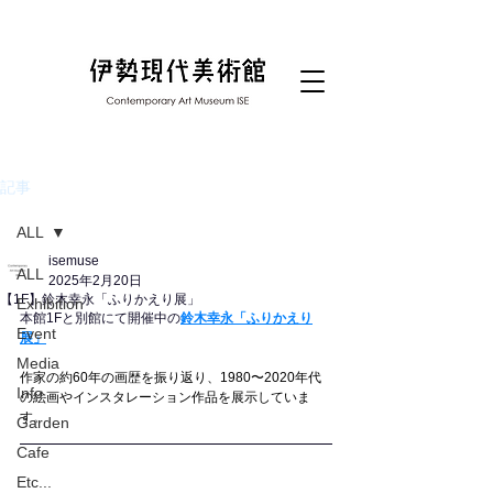
記事
ALL
isemuse
ALL
2025年2月20日
【1F】鈴木幸永「ふりかえり展」
Exhibition
本館1Fと別館にて開催中の
鈴木幸永「ふりかえり
Event
展」
Media
作家の約60年の画歴を振り返り、1980〜2020年代
Info.
の絵画やインスタレーション作品を展示していま
す。
Garden
Cafe
Etc...