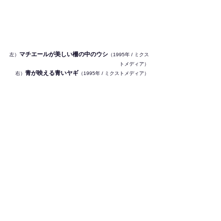
マチエールが美しい柵の中のウシ
左）
（1995年 / ミクス
トメディア）
青が映える青いヤギ
右）
（1995年 / ミクストメディア）