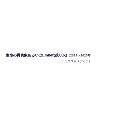
生命の再表象あるいは
Ember(
残り火
)
（2018〜2020年 
/ ミクストメディア）