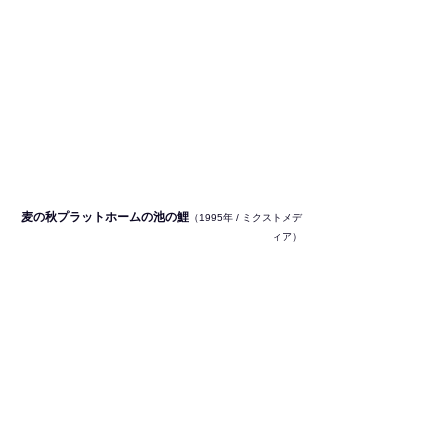
麦の秋プラットホームの池の鯉
（1995年 / ミクストメデ
ィア）