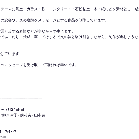
をテーマに陶土・ガラス・鉄・コンクリート・石粉粘土・木・紙などを素材とし、成
質の変容や、炎の痕跡をメッセージとする作品を制作しています。
意図と反する表情などが少なからず生じます。
話であったり、焼成に至ってはまるで炎の神と駆け引きしながら、制作が進むような
続けています。
かのメッセージを受け取って頂ければ幸いです。
┈┈┈┈┈┈┈┈┈┈┈┈
┈┈┈┈┈┈┈┈┈┈┈  
 〜 7月24日(日)
/ 鈴木律子 / 前村実 / 山本莞ニ
・7/4〜7
で開催