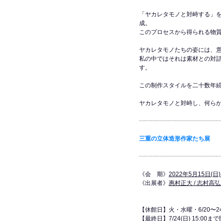
「ヤカレタモノと対峙する」
成。
このプロセスから得られる物
ヤカレタモノたちの姿には、
私の中ではそれは素材との対
す。
この制作スタイルを二十数年
ヤカレタモノと対峙し、何ら
┈┈┈┈┈┈┈┈┈┈┈┈┈
三重の立体造形作家たち展
┈┈┈┈┈┈┈┈┈┈┈┈┈┈
《会　期》
2022年5月15日(日)
《出展者》
惠村正大 / 志村高弘 
【休館日】火・水曜・6/20〜24
【最終日】7/24(日) 15:00ま