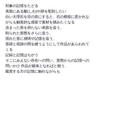
対象の記憶をたどる
表面にある皺(しわ)や跡を彫刻したい
白い大理石を目の前にすると、石の模様に惹かれな
がらも触覚的な感覚で素材を掴みたくなる
決まった形を持たない表面を追う、
削られた形態をさらに追う、
現れた形に感情や記憶を追う、
形跡と痕跡の間を縫うようにして作品があらわれて
くる
記録と記憶はちがう
そこにみえない存在への問い、形態からの記憶への
問いかけ 作品が媒体となればと願う、
鑑賞する方の記憶に触れながらも