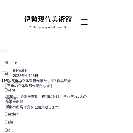
記事
ALL
isemuse
ALL
2022年4月23日
【1F】三重の立体造形作家たち展 / 作品紹介
Exhibition
[ 三重の立体造形作家たち展 ] 
Event
 本展は、会期を前期・後期に分け、それぞれ5人の
Media
作家が出展。
Info.
前期の出展作品をご紹介致します。
Garden
Cafe
Etc...