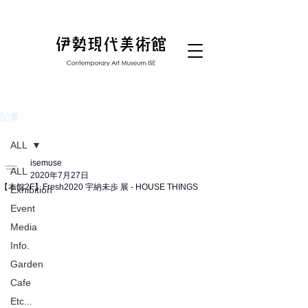
記事
ALL
isemuse
ALL
2020年7月27日
【本館2F】Fresh2020 宇納未歩 展 - HOUSE THINGS
Exhibition
Event
Media
Info.
Garden
Cafe
Etc...