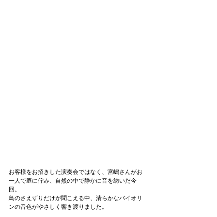
お客様をお招きした演奏会ではなく、宮嶋さんがお
一人で庭に佇み、自然の中で静かに音を紡いだ今
回。
鳥のさえずりだけが聞こえる中、清らかなバイオリ
ンの音色がやさしく響き渡りました。