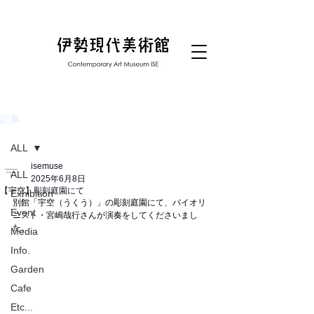
記事
ALL
isemuse
ALL
2025年6月8日
【宇空】彫刻庭園にて
Exhibition
別館「宇空（うくう）」の彫刻庭園にて、バイオリ
Event
ニスト・宮嶋哉行さんが演奏をしてくださいまし
た。
Media
Info.
Garden
Cafe
Etc...